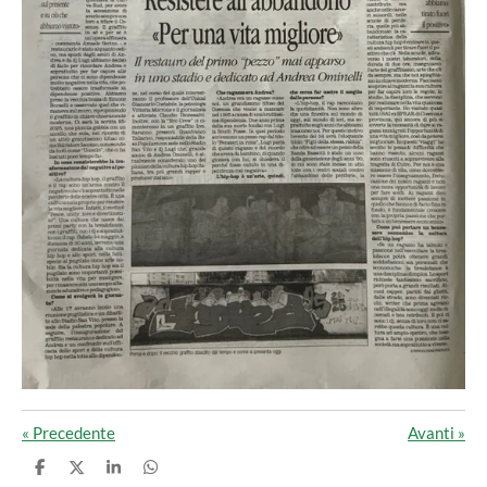
«
Precedente
Avanti
»
C
C
C
C