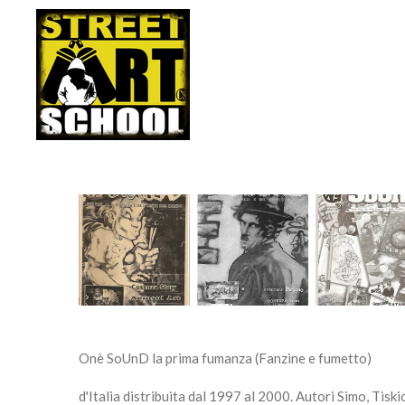
Vai
al
contenuto
principale
Onè SoUnD la prima fumanza (Fanzine e fumetto)
d'Italia distribuita dal 1997 al 2000. Autori Simo, Tiski