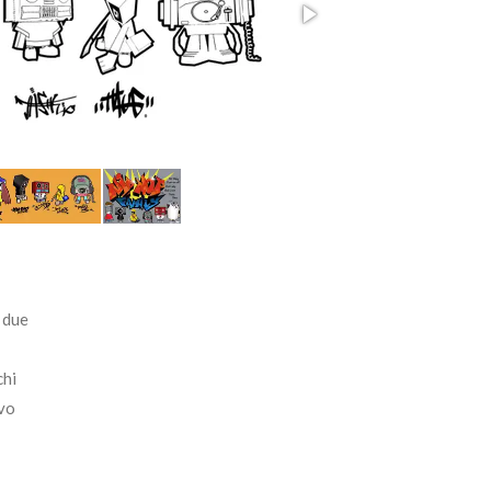
 due
chi
ivo