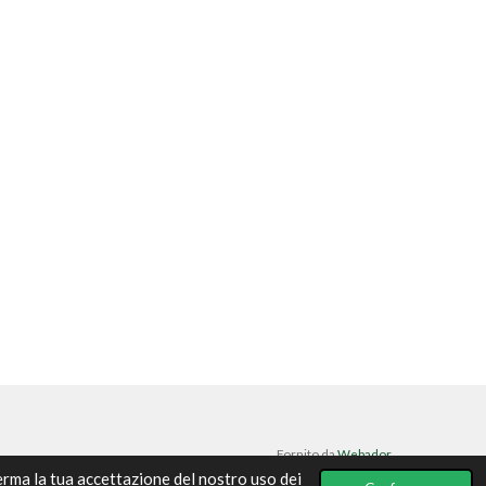
Fornito da
Webador
ferma la tua accettazione del nostro uso dei